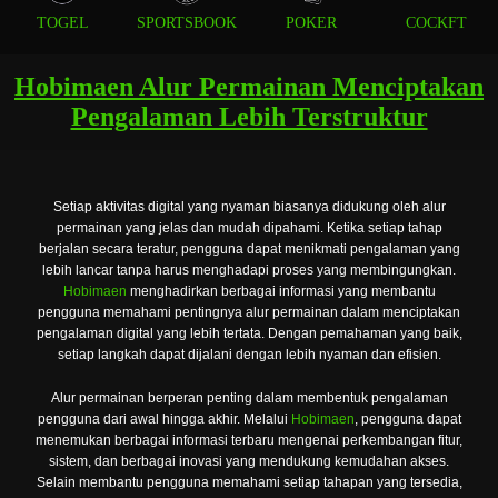
TOGEL
SPORTSBOOK
POKER
COCKFT
Hobimaen Alur Permainan Menciptakan
Pengalaman Lebih Terstruktur
Setiap aktivitas digital yang nyaman biasanya didukung oleh alur
permainan yang jelas dan mudah dipahami. Ketika setiap tahap
berjalan secara teratur, pengguna dapat menikmati pengalaman yang
lebih lancar tanpa harus menghadapi proses yang membingungkan.
Hobimaen
menghadirkan berbagai informasi yang membantu
pengguna memahami pentingnya alur permainan dalam menciptakan
pengalaman digital yang lebih tertata. Dengan pemahaman yang baik,
setiap langkah dapat dijalani dengan lebih nyaman dan efisien.
Alur permainan berperan penting dalam membentuk pengalaman
pengguna dari awal hingga akhir. Melalui
Hobimaen
, pengguna dapat
menemukan berbagai informasi terbaru mengenai perkembangan fitur,
sistem, dan berbagai inovasi yang mendukung kemudahan akses.
Selain membantu pengguna memahami setiap tahapan yang tersedia,