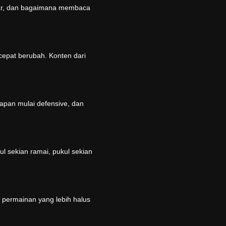
ggar, dan bagaimana membaca
cepat berubah. Konten dari
apan mulai defensive, dan
ul sekian ramai, pukul sekian
 permainan yang lebih halus