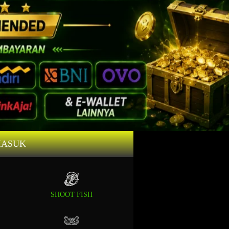
ASUK
SHOOT FISH