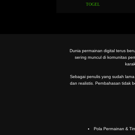
TOGEL
Dunia permainan digital terus be
sering muncul di komunitas pe
karak
Sebagai penulis yang sudah lama
dan realistis. Pembahasan tidak 
Pola Permainan & Ti