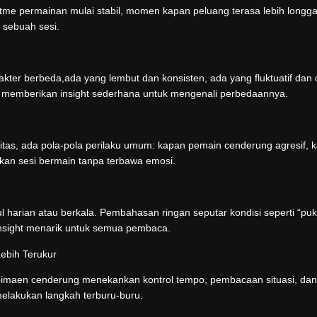
ritme permainan mulai stabil, momen kapan peluang terasa lebih lon
sebuah sesi.
ter berbeda,ada yang lembut dan konsisten, ada yang fluktuatif dan 
 memberikan insight sederhana untuk mengenali perbedaannya.
as, ada pola-pola perilaku umum: kapan pemain cenderung agresif, k
n sesi bermain tanpa terbawa emosi.
l harian atau berkala. Pembahasan ringan seputar kondisi seperti “puk
 insight menarik untuk semua pembaca.
ebih Terukur
Hobimaen cenderung menekankan kontrol tempo, pembacaan situasi, dan
elakukan langkah terburu-buru.