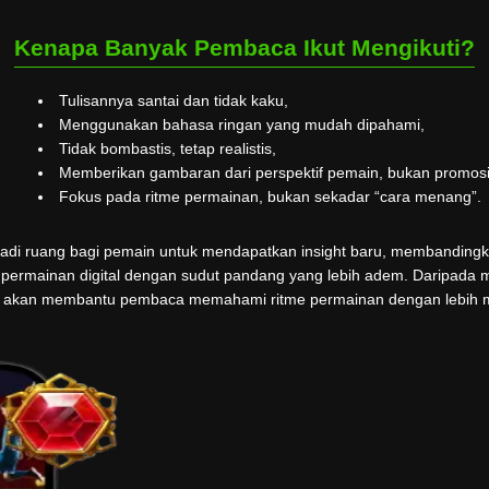
Kenapa Banyak Pembaca Ikut Mengikuti?
Tulisannya santai dan tidak kaku,
Menggunakan bahasa ringan yang mudah dipahami,
Tidak bombastis, tetap realistis,
Memberikan gambaran dari perspektif pemain, bukan promosi
Fokus pada ritme permainan, bukan sekadar “cara menang”.
di ruang bagi pemain untuk mendapatkan insight baru, membandingka
mainan digital dengan sudut pandang yang lebih adem. Daripada men
i sini akan membantu pembaca memahami ritme permainan dengan lebih 