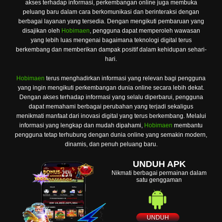
akses terhadap informasi, perkembangan online juga membuka
peluang baru dalam cara berkomunikasi dan berinteraksi dengan
berbagai layanan yang tersedia. Dengan mengikuti pembaruan yang
disajikan oleh
Hobimaen
, pengguna dapat memperoleh wawasan
yang lebih luas mengenai bagaimana teknologi digital terus
berkembang dan memberikan dampak positif dalam kehidupan sehari-
hari.
Hobimaen
terus menghadirkan informasi yang relevan bagi pengguna
yang ingin mengikuti perkembangan dunia online secara lebih dekat.
Dengan akses terhadap informasi yang selalu diperbarui, pengguna
dapat memahami berbagai perubahan yang terjadi sekaligus
menikmati manfaat dari inovasi digital yang terus berkembang. Melalui
informasi yang lengkap dan mudah dipahami,
Hobimaen
membantu
pengguna tetap terhubung dengan dunia online yang semakin modern,
dinamis, dan penuh peluang baru.
UNDUH APK
Nikmati berbagai permainan dalam
satu genggaman
UNDUH