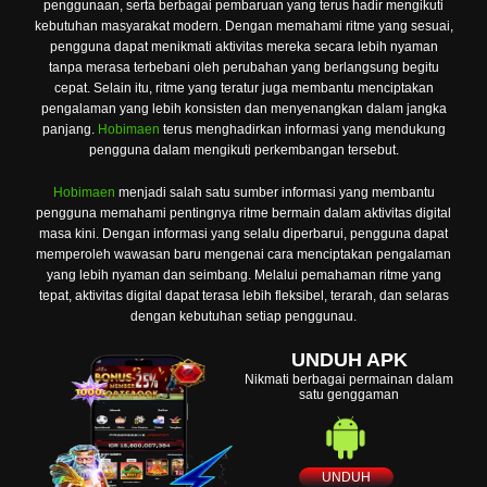
penggunaan, serta berbagai pembaruan yang terus hadir mengikuti
kebutuhan masyarakat modern. Dengan memahami ritme yang sesuai,
pengguna dapat menikmati aktivitas mereka secara lebih nyaman
tanpa merasa terbebani oleh perubahan yang berlangsung begitu
cepat. Selain itu, ritme yang teratur juga membantu menciptakan
pengalaman yang lebih konsisten dan menyenangkan dalam jangka
panjang.
Hobimaen
terus menghadirkan informasi yang mendukung
pengguna dalam mengikuti perkembangan tersebut.
Hobimaen
menjadi salah satu sumber informasi yang membantu
pengguna memahami pentingnya ritme bermain dalam aktivitas digital
masa kini. Dengan informasi yang selalu diperbarui, pengguna dapat
memperoleh wawasan baru mengenai cara menciptakan pengalaman
yang lebih nyaman dan seimbang. Melalui pemahaman ritme yang
tepat, aktivitas digital dapat terasa lebih fleksibel, terarah, dan selaras
dengan kebutuhan setiap penggunau.
UNDUH APK
Nikmati berbagai permainan dalam
satu genggaman
UNDUH