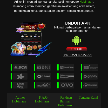
Artikel ini menjadi pengantar utama di homepage
Hobimaen
,
dirancang untuk memberi gambaran awal tentang arah sistem,
pendekatan kerja, dan karakter platform secara keseluruhan.
UNDUH APK
Nikmati berbagai permainan dalam
satu genggaman
UNDUH
PANDUAN INSTALASI
Author
F.A.Q
Panduan
Tentang Kami
Hobimaen
Hobimaen
Bermain
Hobimaen